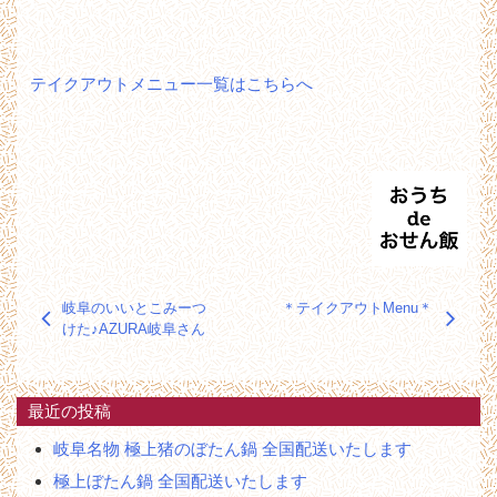
テイクアウトメニュー一覧
はこちらへ
投
岐阜のいいとこみーつ
＊テイクアウトMenu＊
稿
けた♪AZURA岐阜さん
ナ
ビ
ゲ
最近の投稿
ー
シ
岐阜名物 極上猪のぼたん鍋 全国配送いたします
ョ
極上ぼたん鍋 全国配送いたします