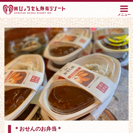
Skip
to
メニュー
content
＊おせんのお弁当＊